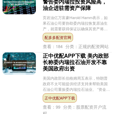
警告委内瑞拉投资风险高，
油企进驻需资产保障
页岩油亿万富豪Harold Hamm表示，如
果石油公司要协助委内瑞拉恢复原油生
产，就需要获得保证以确保其资产将来
不会被委内瑞拉没收。 “委内瑞拉存在很
配多多配资官网
大的地缘政....
查看：
184
分类：
正规的配资网站
正中优配APP下载 美内政部
长称委内瑞拉石油开发不靠
美国政府出资
美国内政部长伯格姆周五表示，特朗普
政府不太可能提供经济支持来帮助美国
石油公司重振委内瑞拉石油业。 “资金将
来自资本市场和能源公司，”兼任白宫国
正中优配APP下载
家能源主导委员会负....
查看：
99
分类：
股票配资开户流
程