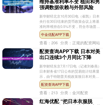
维持基准利率不变 植田和男
强调数据依赖与外部风险
新华财经北京10月30日电（崔凯）日本
央行在30日结束的货币政策会议上将基
准利率维持在0.5%不变，符合市场普遍
预期。该决议以7票赞成、2票反对通
中金优配APP下载
过，政策委员会....
查看：
206
分类：
正规的配资网站
配资查询APP下载 日本对美
出口连续3个月同比下降
新华财经东京7月17日电（记者刘春燕）
日本财务省17日公布的贸易统计结果显
示，由于特朗普关税政策致日本对美汽
车出口额锐减，拖累日本整体对美出口
配资查询APP下载
额连续3个月同比下....
查看：
213
分类：
金河配资
红海优配 “把日本衣服脱