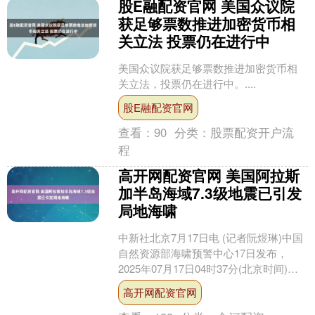
股E融配资官网 美国众议院
获足够票数推进加密货币相
关立法 投票仍在进行中
美国众议院获足够票数推进加密货币相
关立法，投票仍在进行中。....
股E融配资官网
查看：
90
分类：
股票配资开户流
程
高开网配资官网 美国阿拉斯
加半岛海域7.3级地震已引发
局地海啸
中新社北京7月17日电 (记者阮煜琳)中国
自然资源部海啸预警中心17日发布，
2025年07月17日04时37分(北京时间)，
美国阿拉斯加半岛海域(北纬54.55....
高开网配资官网