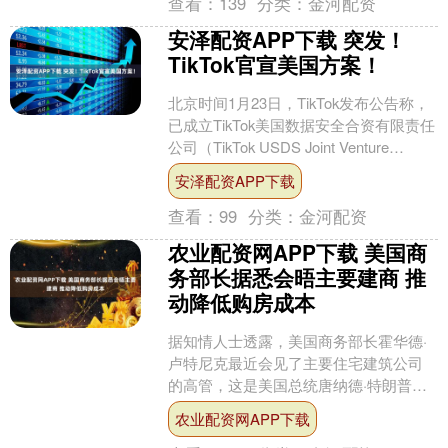
查看：
139
分类：
金河配资
安泽配资APP下载 突发！
TikTok官宣美国方案！
北京时间1月23日，TikTok发布公告称，
已成立TikTok美国数据安全合资有限责任
公司（TikTok USDS Joint Venture
LLC）。该合资....
安泽配资APP下载
查看：
99
分类：
金河配资
农业配资网APP下载 美国商
务部长据悉会晤主要建商 推
动降低购房成本
据知情人士透露，美国商务部长霍华德·
卢特尼克最近会见了主要住宅建筑公司
的高管，这是美国总统唐纳德·特朗普为
在经济问题上巩固选民支持而采取的举
农业配资网APP下载
措之一。 因讨论未公....