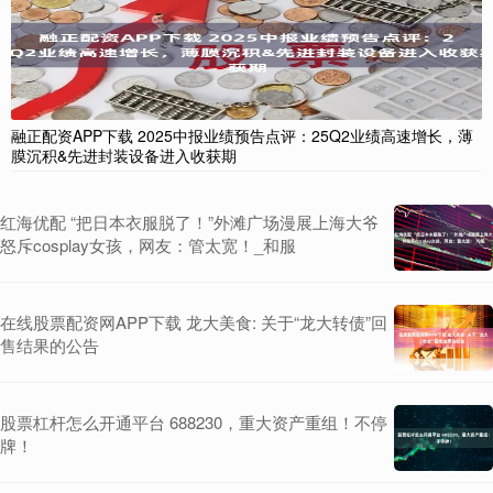
融正配资APP下载 2025中报业绩预告点评：25Q2业绩高速增长，薄
膜沉积&先进封装设备进入收获期
红海优配 “把日本衣服脱了！”外滩广场漫展上海大爷
怒斥cosplay女孩，网友：管太宽！_和服
在线股票配资网APP下载 龙大美食: 关于“龙大转债”回
售结果的公告
股票杠杆怎么开通平台 688230，重大资产重组！不停
牌！