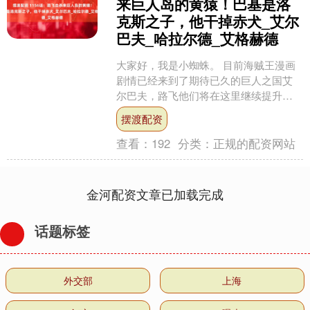
来巨人岛的黄猿！巴基是洛
克斯之子，他干掉赤犬_艾尔
巴夫_哈拉尔德_艾格赫德
大家好，我是小蜘蛛。 目前海贼王漫画
剧情已经来到了期待已久的巨人之国艾
尔巴夫，路飞他们将在这里继续提升实
力，掌握霸王色霸气的另外一种使用方
摆渡配资
式，可以破解神之骑士团....
查看：
192
分类：
正规的配资网站
金河配资文章已加载完成
话题标签
外交部
上海