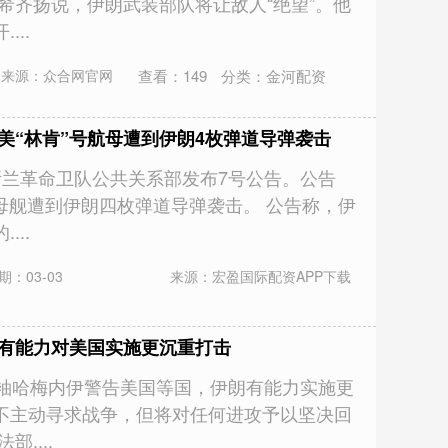
希齐扬说，伊朗武装部队将让敌人“绝望”。他
...
查看：
149
分类：
金河配资
来源：众合网官网
美“林肯”号航母遭到伊朗4枚弹道导弹袭击
斯兰革命卫队公共关系部发布7号公告。公告
空母舰遭到伊朗四枚弹道导弹袭击。 公告称，伊
...
期：03-03
来源：宏盈国际配资APP下载
称有能力对美国实施更沉重打击
领袖哈梅内伊警告美国等国，伊朗有能力实施更
不主动寻求战争，但将对任何进攻予以坚决回
....