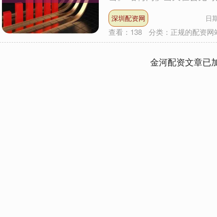
深圳配资网
日期
查看：
138
分类：
正规的配资网
金河配资文章已