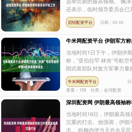
选举出新的最高领袖。 佩泽
还表示，临时领导委员会已开.
启恒配资平台
日期：03-03
牛米网配资平台 伊朗军方称
当地时间1日下午，伊朗伊
称，“亚伯拉罕·林肯”号航
朗武装部队对敌方军事力量的.
牛米网配资平台
日
查看：
155
分类：
金河配资
深圳配资网 伊朗最高领袖
当地时间16日，伊朗最高
沉重的打击。他强调，伊朗
击。 哈梅内伊当天在会见司法部