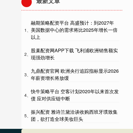
最新文章
融期策略配资平台 高盛预计：到2027年
美国数据中心的需求将比2025年增长一倍
1、
以上
股巢配资网APP下载 飞利浦欧洲销售额实
2、
现强劲增长
九鼎配资官网 欧洲央行追踪指标显示2026
3、
年薪资增长将放缓
快牛策略平台 空客计划2020年以来首次发
4、
债 应对供应链中断
振兴配资 雅诗兰黛洽谈收购西班牙璞致集
5、
团，欲打造全球美妆巨头