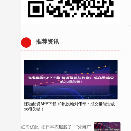
推荐资讯
涨啦配资APP下载 和讯投顾刘伟奇：成交量能否放
大很关键！
红海优配 “把日本衣服脱了！”外滩广