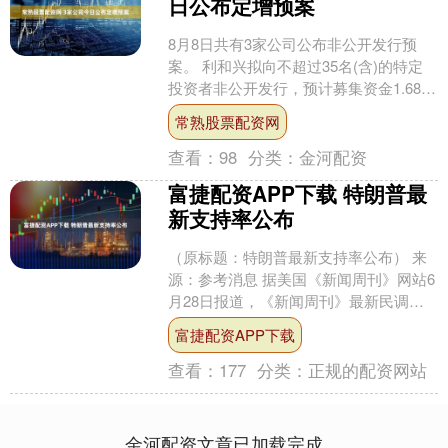
日公布定增预案
8月8日共有3家公司公布非公开发行预
案。 利和兴拟向不超过35名(含)的特定
投资者非公开发行，预计募集资金1.68亿
元，募集资金主要用于半导体设备精密
常熟股票配资网
零部件研发....
查看：
98
分类：
金河配资
富捷配资APP下载 特朗普最
新支持率公布
（原标题：特朗普最新支持率公布） 来
源：参考消息 据美国《新闻周刊》网站6
月28日报道，《新闻周刊》最新民调显
示，美国总统特朗普的支持率降至历史
富捷配资APP下载
最低点。 该调查....
查看：
177
分类：
正规的配资网站
金河配资文章已加载完成