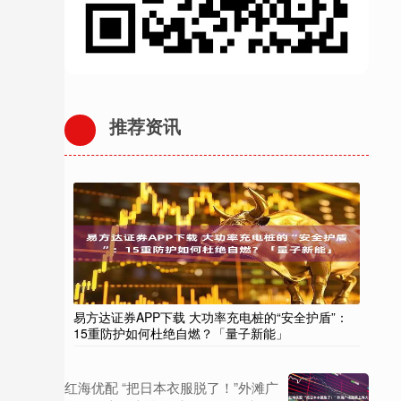
推荐资讯
易方达证券APP下载 大功率充电桩的“安全护盾”：
15重防护如何杜绝自燃？「量子新能」
红海优配 “把日本衣服脱了！”外滩广