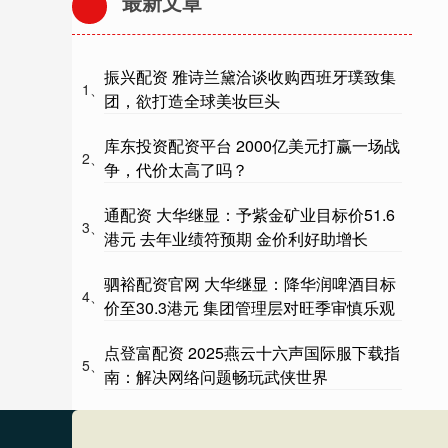
最新文章
振兴配资 雅诗兰黛洽谈收购西班牙璞致集
1、
团，欲打造全球美妆巨头
库东投资配资平台 2000亿美元打赢一场战
2、
争，代价太高了吗？
通配资 大华继显：予紫金矿业目标价51.6
3、
港元 去年业绩符预期 金价利好助增长
驷裕配资官网 大华继显：降华润啤酒目标
4、
价至30.3港元 集团管理层对旺季审慎乐观
点登富配资 2025燕云十六声国际服下载指
5、
南：解决网络问题畅玩武侠世界