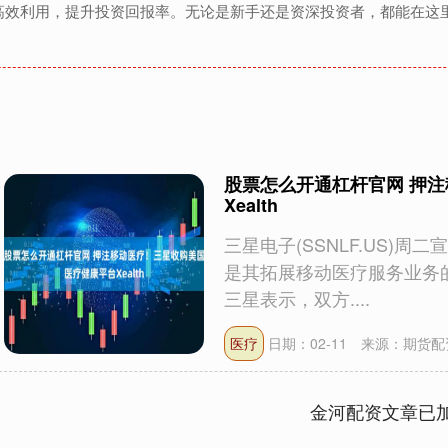
高效利用，提升投资回报率。无论是新手还是资深投资者，都能在这
股票怎么开通杠杆官网 押
Xealth
三星电子(SSNLF.US)周
是其拓展移动医疗服务业务
三星表示，双方....
医疗
日期：02-11
来源：期货配
金河配资文章已