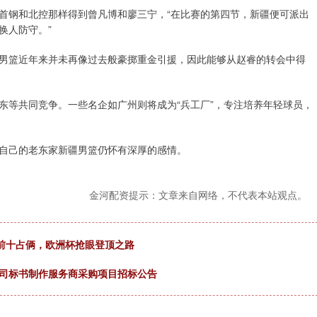
首钢和北控那样得到曾凡博和廖三宁，“在比赛的第四节，新疆便可派出
换人防守。”
男篮近年来并未再像过去般豪掷重金引援，因此能够从赵睿的转会中得
东等共同竞争。一些名企如广州则将成为“兵工厂”，专注培养年轻球员，
自己的老东家新疆男篮仍怀有深厚的感情。
金河配资提示：文章来自网络，不代表本站观点。
榜前十占俩，欧洲杯抢眼登顶之路
公司标书制作服务商采购项目招标公告