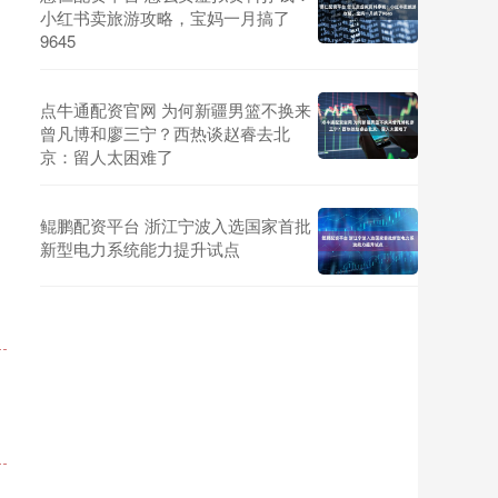
小红书卖旅游攻略，宝妈一月搞了
9645
点牛通配资官网 为何新疆男篮不换来
曾凡博和廖三宁？西热谈赵睿去北
京：留人太困难了
鲲鹏配资平台 浙江宁波入选国家首批
新型电力系统能力提升试点