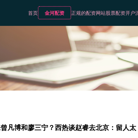
首页
金河配资
正规的配资网站
股票配资开户
来曾凡博和廖三宁？西热谈赵睿去北京：留人太