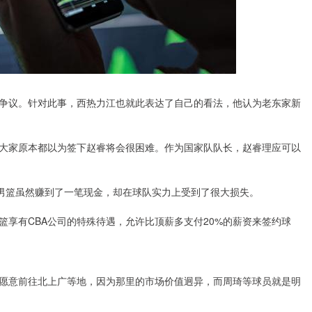
争议。针对此事，西热力江也就此表达了自己的看法，他认为老东家新
大家原本都以为签下赵睿将会很困难。作为国家队队长，赵睿理应可以
男篮虽然赚到了一笔现金，却在球队实力上受到了很大损失。
享有CBA公司的特殊待遇，允许比顶薪多支付20%的薪资来签约球
愿意前往北上广等地，因为那里的市场价值迥异，而周琦等球员就是明