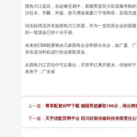
西热力江提议，在赵睿交易中，新疆男篮至少应该像求购的
沙拉木、齐麟、外援、曾凡博或者廖三宁等阵容，实现无缝
但实际情况并非如西热力江所愿，作为一支民营企业的新疆
到一笔现金已经十分不易。
未来的CBA联赛将由几家国有企业和部分名企，如广厦、广
并在适当时机进行转会获取资金。
从西热力江言论中可以看出，尽管早已离开家乡，但他对于
发布于：广东省
上一篇：
尊享配资APP下载 德国男篮豪取106分，得分
下一篇：
天宇优配官网平台 四川封面传媒科技有限责任