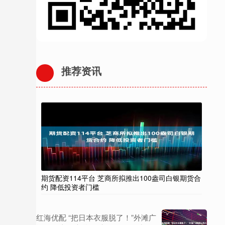
推荐资讯
期货配资114平台 芝商所拟推出100盎司白银期货合
约 降低投资者门槛
红海优配 “把日本衣服脱了！”外滩广