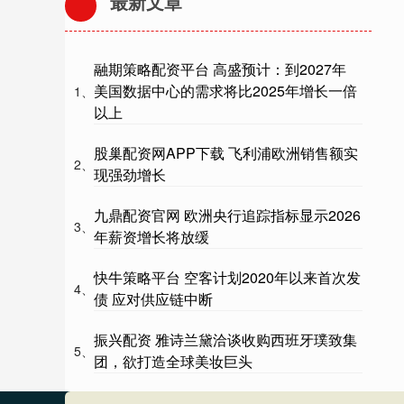
最新文章
融期策略配资平台 高盛预计：到2027年
美国数据中心的需求将比2025年增长一倍
1、
以上
股巢配资网APP下载 飞利浦欧洲销售额实
2、
现强劲增长
九鼎配资官网 欧洲央行追踪指标显示2026
3、
年薪资增长将放缓
快牛策略平台 空客计划2020年以来首次发
4、
债 应对供应链中断
振兴配资 雅诗兰黛洽谈收购西班牙璞致集
5、
团，欲打造全球美妆巨头